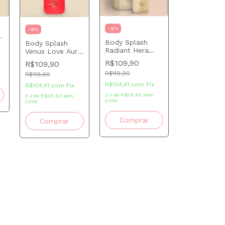
-
8
%
-
8
%
Body Splash
Body Splash
Radiant Hera
Venus Love Aura
Aura Beauty 200
Beauty 200 ml
R$109,90
R$109,90
ml
R$119,90
R$119,90
R$104,41
com
Pix
R$104,41
com
Pix
3
x
de
R$36,63
sem
3
x
de
R$36,63
sem
juros
juros