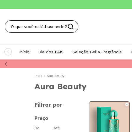
Início
Dia dos PAIS
Seleção Bella Fragrância
Início
/
Aura Beauty
Aura Beauty
Filtrar por
Preço
De
Até