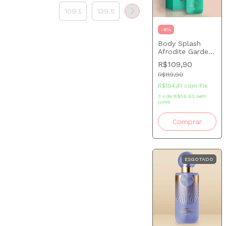
-
8
%
Body Splash
Afrodite Garden
Aura Beauty 200
R$109,90
ml
R$119,90
R$104,41
com
Pix
3
x
de
R$36,63
sem
juros
ESGOTADO