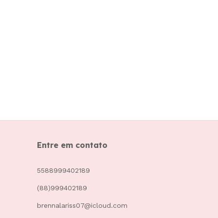
Entre em contato
5588999402189
(88)999402189
brennalariss07@icloud.com