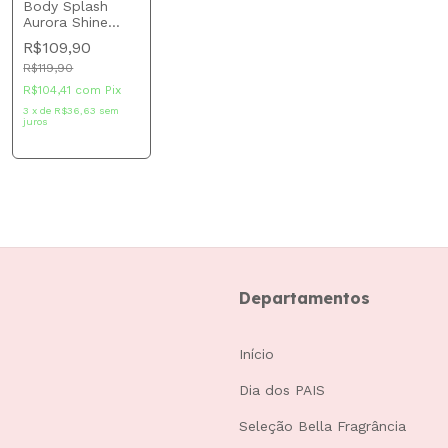
Body Splash
Aurora Shine
Aura Beauty 200
R$109,90
ml
R$119,90
R$104,41
com
Pix
3
x
de
R$36,63
sem
juros
Departamentos
Início
Dia dos PAIS
Seleção Bella Fragrância