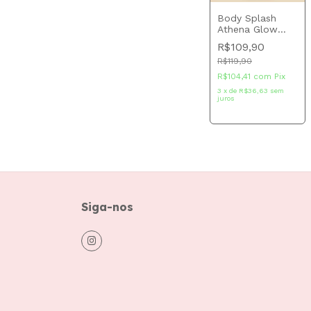
Body Splash
Athena Glow
Aura Beauty 200
R$109,90
ml
R$119,90
R$104,41
com
Pix
3
x
de
R$36,63
sem
juros
Siga-nos