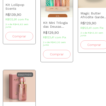
Kit Lollipop
Scents
Magic Butter
R$139,90
Afrodite Garden
R$132,91
com
Pix
(Manteiga
Kit Mini Trilogia
R$129,90
Iluminadora)
3
x
de
R$46,63
sem
das Deusas
juros
R$123,41
com
Pix
200g
3x60ml
R$129,90
3
x
de
R$43,30
sem
juros
R$123,41
com
Pix
3
x
de
R$43,30
sem
juros
ESGOTADO