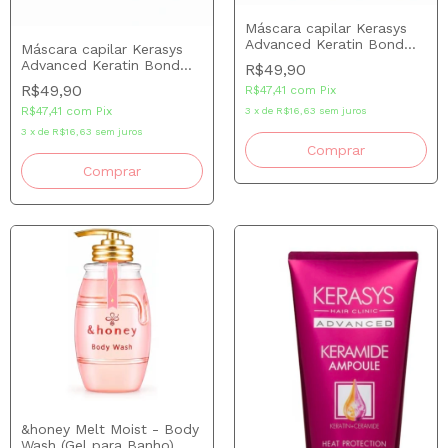
Máscara capilar Kerasys
Advanced Keratin Bond
Máscara capilar Kerasys
Silk Moisture 50 ml
Advanced Keratin Bond
R$49,90
Deep Repair 50 ml
R$49,90
R$47,41
com
Pix
R$47,41
com
Pix
3
x
de
R$16,63
sem juros
3
x
de
R$16,63
sem juros
&honey Melt Moist - Body
Wash (Gel para Banho)