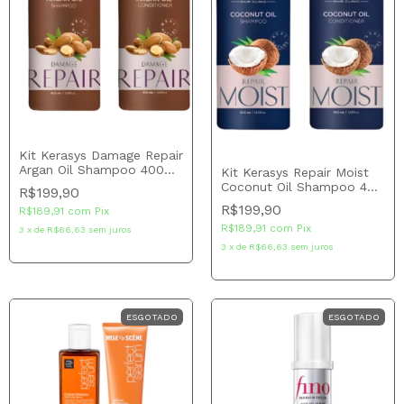
Kit Kerasys Damage Repair
Argan Oil Shampoo 400
Kit Kerasys Repair Moist
ml + Condicionador 400
Coconut Oil Shampoo 400
R$199,90
ml - (cópia)
ml + Condicionador 400
R$199,90
R$189,91
com
Pix
ml
R$189,91
com
Pix
3
x
de
R$66,63
sem juros
3
x
de
R$66,63
sem juros
ESGOTADO
ESGOTADO