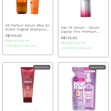
Kit Perfect Serum Mise En
Hair Oil Serum - Sérum
Scène Original Shampoo
Capilar Fino Premium
200 ml + Tratamento 180
R$149,90
Touch 70ml
ml
R$139,90
R$142,41
com
Pix
R$132,91
com
Pix
3
x
de
R$49,97
sem juros
3
x
de
R$46,63
sem juros
ESGOTADO
ESGOTADO