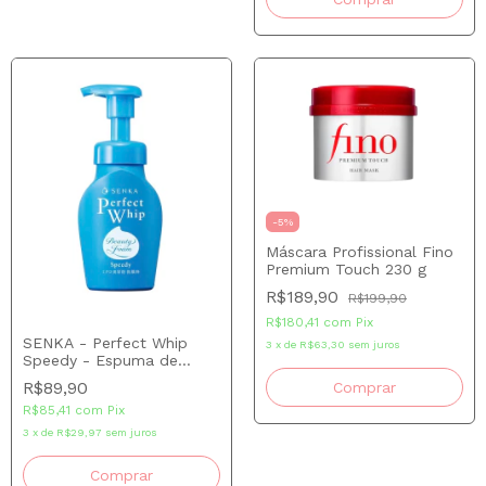
-
5
%
Máscara Profissional Fino
Premium Touch 230 g
R$189,90
R$199,90
R$180,41
com
Pix
SENKA - Perfect Whip
3
x
de
R$63,30
sem juros
Speedy - Espuma de
Limpeza Facial 150ml
R$89,90
R$85,41
com
Pix
3
x
de
R$29,97
sem juros