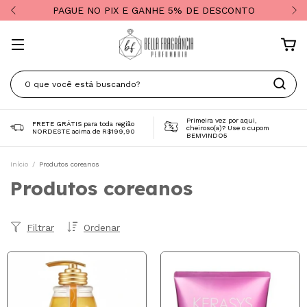
PAGUE NO PIX E GANHE 5% DE DESCONTO
Primeira vez por aqui,
FRETE GRÁTIS para toda região
cheiroso(a)? Use o cupom
NORDESTE acima de R$199,90
BEMVINDO5
Início
/
Produtos coreanos
Produtos coreanos
Filtrar
Ordenar