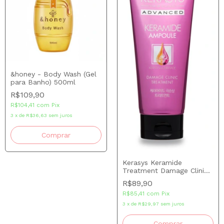
&honey - Body Wash (Gel
para Banho) 500ml
R$109,90
R$104,41
com
Pix
3
x
de
R$36,63
sem juros
Kerasys Keramide
Treatment Damage Clinic
200 ml
R$89,90
R$85,41
com
Pix
3
x
de
R$29,97
sem juros