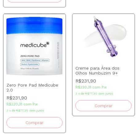
Creme para Área dos
Olhos Numbuzim 9+
R$231,90
Zero Pore Pad Medicube
R$220,31
com
Pix
2.0
3
x
de
R$77,30
sem juros
R$231,90
R$220,31
com
Pix
3
x
de
R$77,30
sem juros