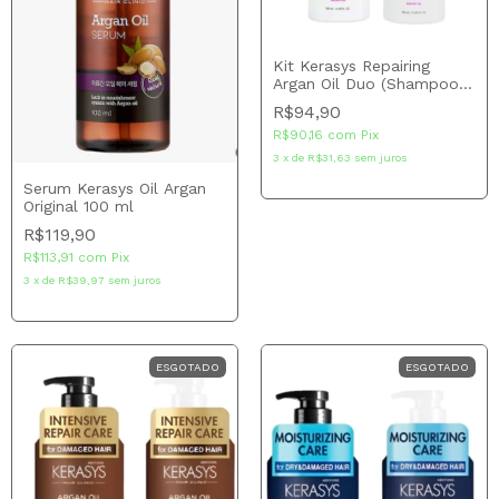
Kit Kerasys Repairing
Argan Oil Duo (Shampoo
180ml + Condicionador
R$94,90
180ml)
R$90,16
com
Pix
3
x
de
R$31,63
sem juros
Serum Kerasys Oil Argan
Original 100 ml
R$119,90
R$113,91
com
Pix
3
x
de
R$39,97
sem juros
ESGOTADO
ESGOTADO