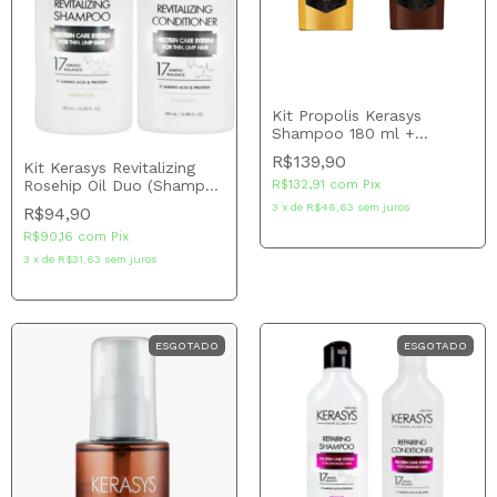
Kit Propolis Kerasys
Shampoo 180 ml +
Tratamento 180 ml
R$139,90
Kit Kerasys Revitalizing
R$132,91
com
Pix
Rosehip Oil Duo (Shampoo
+ Condicionador 180ml)
3
x
de
R$46,63
sem juros
R$94,90
R$90,16
com
Pix
3
x
de
R$31,63
sem juros
ESGOTADO
ESGOTADO