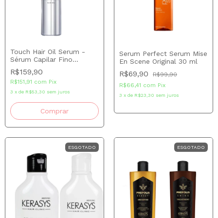
Touch Hair Oil Serum -
Serum Perfect Serum Mise
Sérum Capilar Fino
En Scene Original 30 ml
Premium Touch 70ml
R$159,90
R$69,90
R$99,90
R$151,91
com
Pix
R$66,41
com
Pix
3
x
de
R$53,30
sem juros
3
x
de
R$23,30
sem juros
ESGOTADO
ESGOTADO