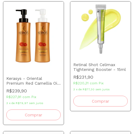
Retinal Shot Celimax
Tightening Booster - 15ml
R$231,90
Kerasys - Oriental
Premium Red Camellia Oil
R$220,31
com
Pix
EX Intensive Repair
3
x
de
R$77,30
sem juros
R$239,90
Shampoo + Condicionador
R$227,91
com
Pix
600ml
3
x
de
R$79,97
sem juros