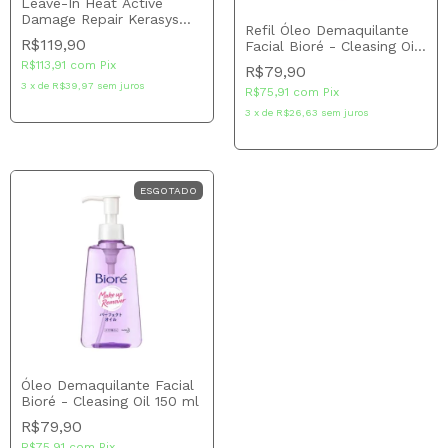
Leave-In Heat Active
Damage Repair Kerasys
Refil Óleo Demaquilante
220 ml
R$119,90
Facial Bioré - Cleasing Oil
210 ml
R$113,91
com
Pix
R$79,90
3
x
de
R$39,97
sem juros
R$75,91
com
Pix
3
x
de
R$26,63
sem juros
ESGOTADO
Óleo Demaquilante Facial
Bioré - Cleasing Oil 150 ml
R$79,90
R$75,91
com
Pix