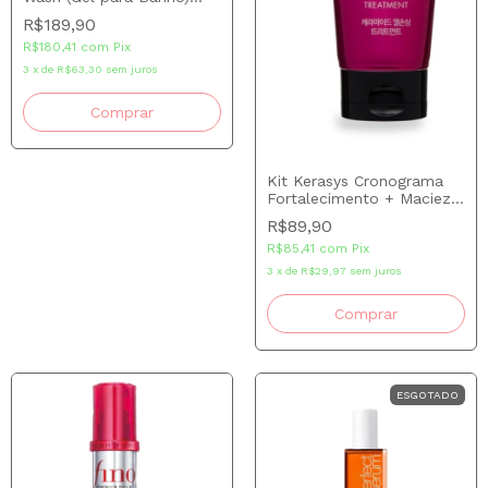
500ml
R$189,90
R$180,41
com
Pix
3
x
de
R$63,30
sem juros
Kit Kerasys Cronograma
Fortalecimento + Maciez
Keramide Heat Protection
R$89,90
200 ml
R$85,41
com
Pix
3
x
de
R$29,97
sem juros
ESGOTADO