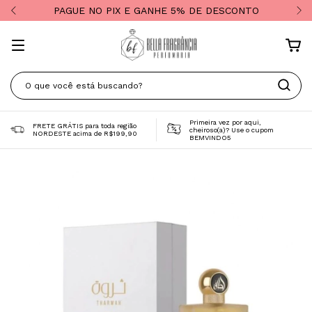
PAGUE NO PIX E GANHE 5% DE DESCONTO
Primeira vez por aqui,
FRETE GRÁTIS para toda região
cheiroso(a)? Use o cupom
NORDESTE acima de R$199,90
BEMVINDO5