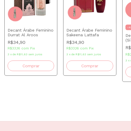
-
4
Decant Árabe Feminino
Decant Árabe Feminino
Durrat Al Aroos
Sakeena Lattafa
De
(Sí
R$34,90
R$34,90
R$
R$33,16
com
Pix
R$33,16
com
Pix
R$
3
x
de
R$11,63
sem juros
3
x
de
R$11,63
sem juros
3
x
Comprar
Comprar