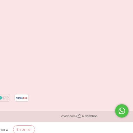
mpra.
Entendi