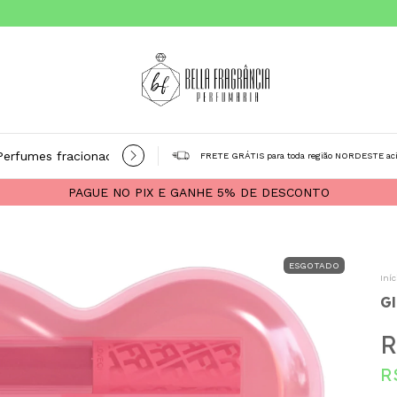
Perfumes fracionados
Árabes
Ciclo
Loccitane
Produ
FRETE GRÁTIS para toda região NORDESTE ac
PAGUE NO PIX E GANHE 5% DE DESCONTO
ESGOTADO
Iníc
Gl
R
R