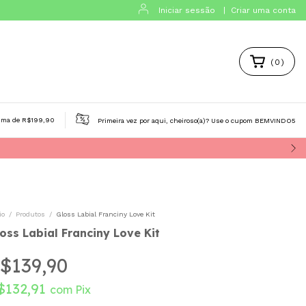
Iniciar sessão
|
Criar uma conta
(
0
)
tos de cabelo
Aura Beauty
Victoria's Secret
Isabelle L
ima de R$199,90
Primeira vez por aqui, cheiroso(a)? Use o cupom BEMVINDO5
io
/
Produtos
/
Gloss Labial Franciny Love Kit
oss Labial Franciny Love Kit
$139,90
$132,91
com
Pix