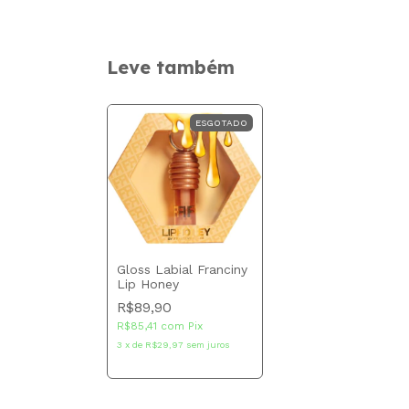
Leve também
ESGOTADO
Gloss Labial Franciny
Lip Honey
R$89,90
R$85,41
com
Pix
3
x
de
R$29,97
sem juros