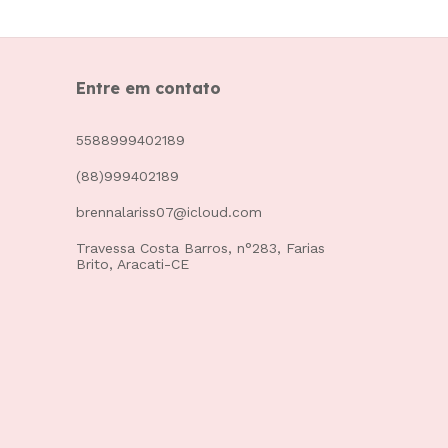
Entre em contato
5588999402189
(88)999402189
brennalariss07@icloud.com
Travessa Costa Barros, n°283, Farias
Brito, Aracati-CE