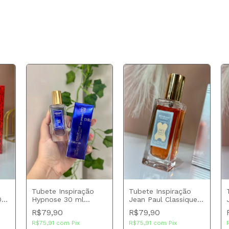
Tubete Inspiração
Tubete Inspiração
0
Hypnose 30 ml
Jean Paul Classique
n
Dream Brand
30 ml Brand
R$79,90
R$79,90
Collection
Collection
R$75,91
com
Pix
R$75,91
com
Pix