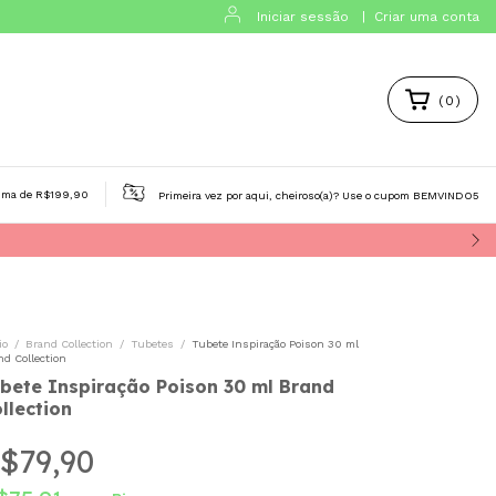
Iniciar sessão
|
Criar uma conta
(
0
)
tos de cabelo
Aura Beauty
Victoria's Secret
Isabelle L
ima de R$199,90
Primeira vez por aqui, cheiroso(a)? Use o cupom BEMVINDO5
io
/
Brand Collection
/
Tubetes
/
Tubete Inspiração Poison 30 ml
nd Collection
bete Inspiração Poison 30 ml Brand
llection
$79,90