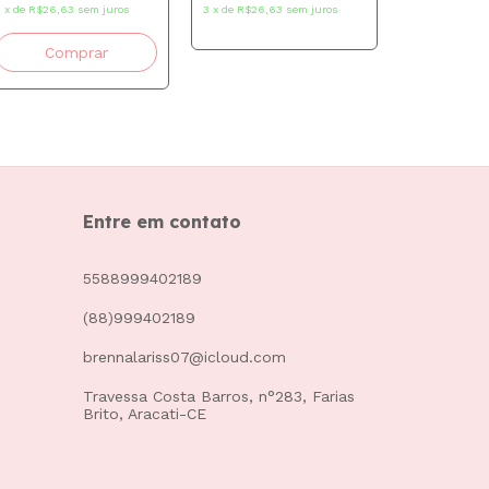
3
x
de
R$26,63
sem juros
3
x
de
R$26,63
sem juros
R$75,91
co
3
x
de
R$26,6
Entre em contato
5588999402189
(88)999402189
brennalariss07@icloud.com
Travessa Costa Barros, n°283, Farias
Brito, Aracati-CE