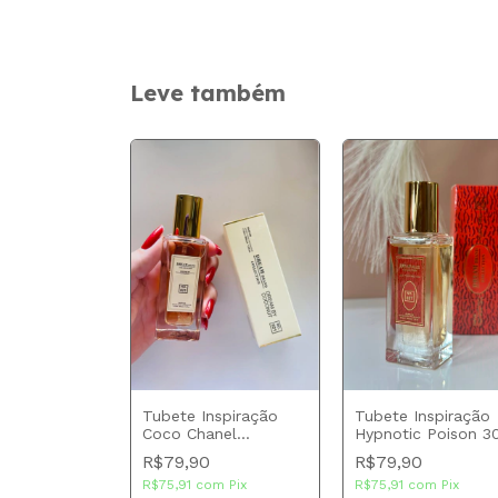
Leve também
ESGOTADO
nspiração La
Tubete Inspiração
Tubete Inspiração
elle 30 ml
Coco Chanel
Hypnotic Poison 3
llection
Mademoiselle 30 ml
ml Brand Collectio
R$79,90
R$79,90
Brand Collection
om
Pix
R$75,91
com
Pix
R$75,91
com
Pix