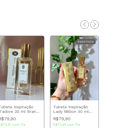
ESGOTADO
Tubete Inspiração
Tubete Inspiração
J’adore 30 ml Brand
Lady Million 30 ml
Tubete In
Collection
Brand Collection
R$79,90
R$79,90
Alien 30 
Collection
R$75,91
com
Pix
R$75,91
com
Pix
R$79,90