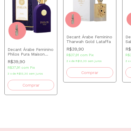
Decant Árabe Feminino
De
Tharwah Gold Lataffa
Sa
R$39,90
R$
Decant Árabe Feminino
Philos Pura Maison
R$37,91
com
Pix
R$
Alhambra
R$39,90
3
x
de
R$13,30
sem juros
3
x
R$37,91
com
Pix
Comprar
3
x
de
R$13,30
sem juros
Comprar