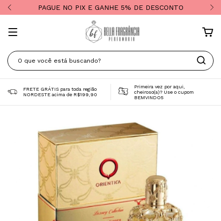
PAGUE NO PIX E GANHE 5% DE DESCONTO
Primeira vez por aqui,
FRETE GRÁTIS para toda região
cheiroso(a)? Use o cupom
NORDESTE acima de R$199,90
BEMVINDO5